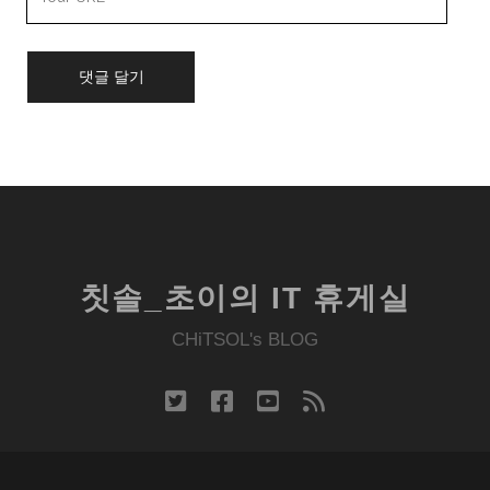
Website
URL
칫솔_초이의 IT 휴게실
CHiTSOL's BLOG
twitter
facebook
youtube
rss