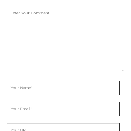
Your
Comment
Your
Name
Your
Email
Your