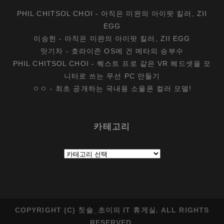
PHIL CHITSOL CHOI
-
아직은 미완의 아이팟 킬러, ZII
EGG
이승헌
-
아직은 미완의 아이팟 킬러, ZII EGG
맛기차
-
호라이즌 OS에 건 메타의 승부수
PHIL CHITSOL CHOI
-
퀘스트 프로 같은 VR 헤드셋을 모
니터로 쓰는 무선 PC 만들기
ㅇㅇ
-
최초 공개하는 국내용 소울폰 컬러 모델!
카테고리
카
테
고
리
COPYRIGHT (C) 칫솔_초이의 IT 휴게실. ALL RIGHTS
RESERVED.