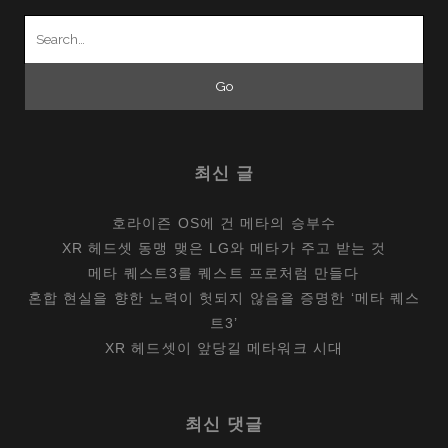
Search
for:
최신 글
호라이즌 OS에 건 메타의 승부수
XR 헤드셋 동맹 맺은 LG와 메타가 주고 받는 것
메타 퀘스트3를 퀘스트 프로처럼 만들다
혼합 현실을 향한 노력이 헛되지 않음을 증명한 ‘메타 퀘스
트3’
XR 헤드셋이 앞당길 메타워크 시대
최신 댓글