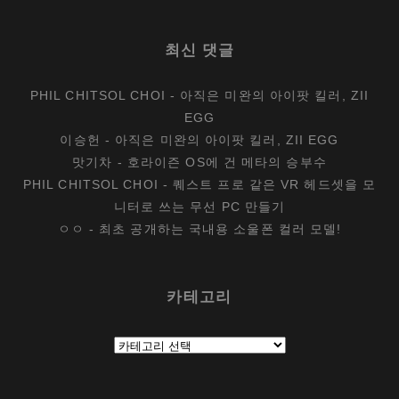
최신 댓글
PHIL CHITSOL CHOI
-
아직은 미완의 아이팟 킬러, ZII
EGG
이승헌
-
아직은 미완의 아이팟 킬러, ZII EGG
맛기차
-
호라이즌 OS에 건 메타의 승부수
PHIL CHITSOL CHOI
-
퀘스트 프로 같은 VR 헤드셋을 모
니터로 쓰는 무선 PC 만들기
ㅇㅇ
-
최초 공개하는 국내용 소울폰 컬러 모델!
카테고리
카
테
고
리