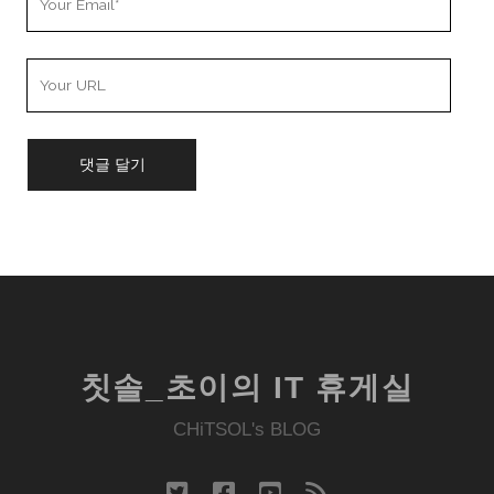
Email
Your
Website
URL
칫솔_초이의 IT 휴게실
CHiTSOL's BLOG
twitter
facebook
youtube
rss