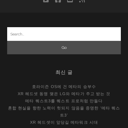
Search
for:
최신 글
호라이즌 OS에 건 메타의 승부수
XR 헤드셋 동맹 맺은 LG와 메타가 주고 받는 것
메타 퀘스트3를 퀘스트 프로처럼 만들다
혼합 현실을 향한 노력이 헛되지 않음을 증명한 ‘메타 퀘스
트3’
XR 헤드셋이 앞당길 메타워크 시대