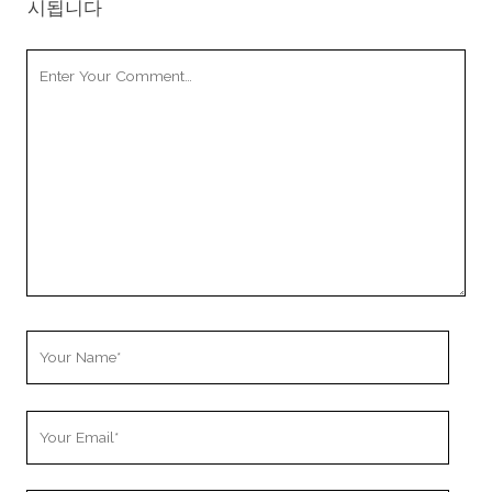
시됩니다
Your
Comment
Your
Name
Your
Email