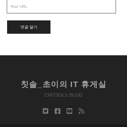
Your
Website
URL
칫솔_초이의 IT 휴게실
CHiTSOL's BLOG
twitter
facebook
youtube
rss