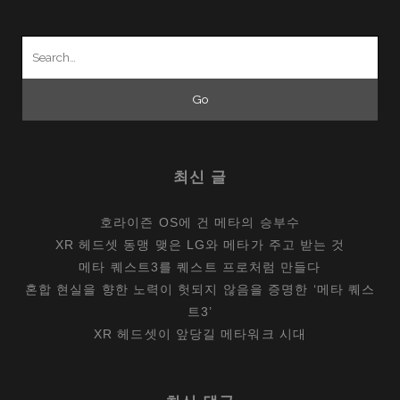
Search
for:
최신 글
호라이즌 OS에 건 메타의 승부수
XR 헤드셋 동맹 맺은 LG와 메타가 주고 받는 것
메타 퀘스트3를 퀘스트 프로처럼 만들다
혼합 현실을 향한 노력이 헛되지 않음을 증명한 ‘메타 퀘스
트3’
XR 헤드셋이 앞당길 메타워크 시대