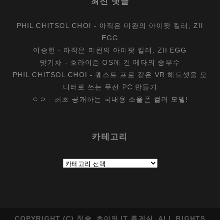
최신 댓글
PHIL CHITSOL CHOI
-
아직은 미완의 아이팟 킬러, ZII
EGG
이승헌
-
아직은 미완의 아이팟 킬러, ZII EGG
맛기차
-
호라이즌 OS에 건 메타의 승부수
PHIL CHITSOL CHOI
-
퀘스트 프로 같은 VR 헤드셋을 모
니터로 쓰는 무선 PC 만들기
ㅇㅇ
-
최초 공개하는 국내용 소울폰 컬러 모델!
카테고리
카
테
고
리
COPYRIGHT (C) 칫솔_초이의 IT 휴게실. ALL RIGHTS