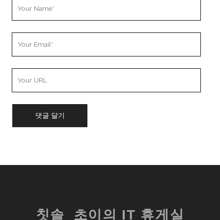
Your
Name
Your
Email
Your
Website
URL
칫솔_초이의 IT 휴게실