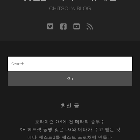
CHiTSOL's BLOG
twitter
facebook
youtube
rss
Search
for:
최신 글
호라이즌 OS에 건 메타의 승부수
XR 헤드셋 동맹 맺은 LG와 메타가 주고 받는 것
메타 퀘스트3를 퀘스트 프로처럼 만들다