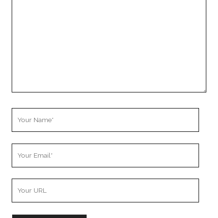
Comment
Your
Name
Your
Email
Your
Website
URL