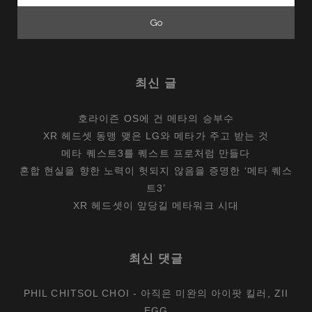
최신 글
호라이즌 OS에 건 메타의 승부수
XR 헤드셋 동맹 맺은 LG와 메타가 주고 받는 것
메타 퀘스트3를 퀘스트 프로처럼 만들다
혼합 현실을 향한 노력이 헛되지 않음을 증명한 ‘메타 퀘스
트3’
XR 헤드셋이 앞당길 메타워크 시대
최신 댓글
PHIL CHITSOL CHOI
-
아직은 미완의 아이팟 킬러, ZII
EGG