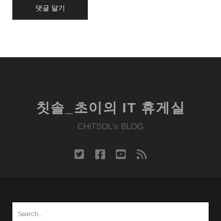
칫솔_초이의 IT 휴게실
CHiTSOL's BLOG
twitter
facebook
youtube
rss
Search
for: