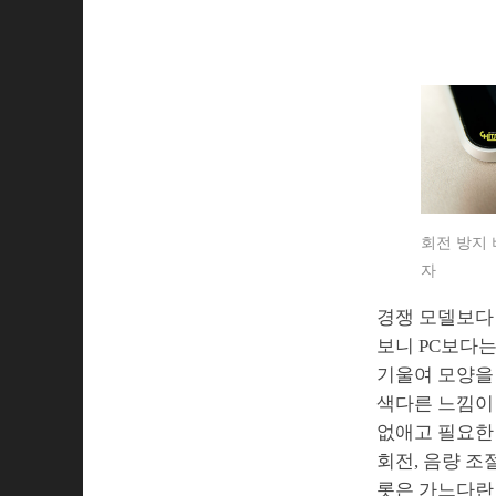
회전 방지
자
경쟁 모델보다 
보니 PC보다는
기울여 모양을 
색다른 느낌이 
없애고 필요한 
회전, 음량 조
롯은 가느다란 