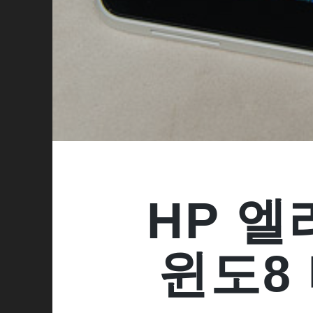
HP 엘
윈도8