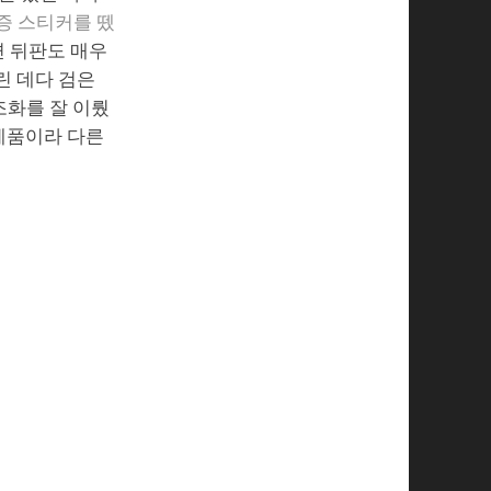
증 스티커를 뗐
면 뒤판도 매우
린 데다 검은
조화를 잘 이뤘
 제품이라 다른