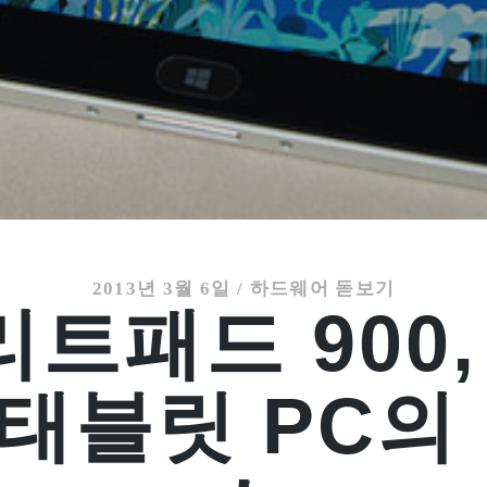
2013년 3월 6일
/
하드웨어 돋보기
리트패드 900
 태블릿 PC의