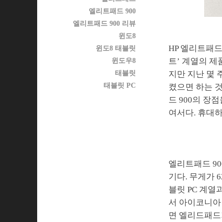
엘리트패드 900
엘리트패드 900 리뷰
윈도8
HP 엘리트패드
윈도8 태블릿
트’ 계열의 
윈도우8
태블릿
지만 지난 몇 
태블릿 PC
켰으면 하는 것
드 900의 장
여서다. 휴대하
엘리트패드 90
기다. 무게가 
블릿 PC 계열
서 아이코니아 
면 엘리드패드가