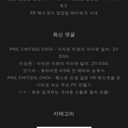
트3’
XR 헤드셋이 앞당길 메타워크 시대
최신 댓글
PHIL CHITSOL CHOI
-
아직은 미완의 아이팟 킬러, ZII
EGG
이승헌
-
아직은 미완의 아이팟 킬러, ZII EGG
맛기차
-
호라이즌 OS에 건 메타의 승부수
PHIL CHITSOL CHOI
-
퀘스트 프로 같은 VR 헤드셋을 모
니터로 쓰는 무선 PC 만들기
ㅇㅇ
-
최초 공개하는 국내용 소울폰 컬러 모델!
카테고리
카