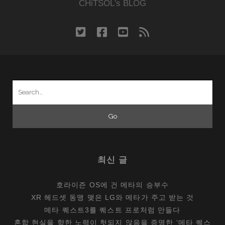
CHiTSOL's BLOG
twitter
facebook
youtube
rss
Search
for:
최신 글
호라이즌 OS에 건 메타의 승부수
XR 헤드셋 동맹 맺은 LG와 메타가 주고 받는 것
메타 퀘스트3를 퀘스트 프로처럼 만들다
혼합 현실을 향한 노력이 헛되지 않음을 증명한 ‘메타 퀘스