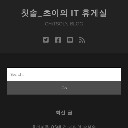
칫솔_초이의 IT 휴게실
CHiTSOL's BLOG
twitter
facebook
youtube
rss
Search
for:
최신 글
호라이즌 OS에 건 메타의 승부수