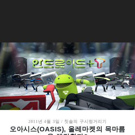
2011년 4월 3일
/
칫솔의 구시렁거리기
오아시스(OASIS), 올레마켓의 목마름