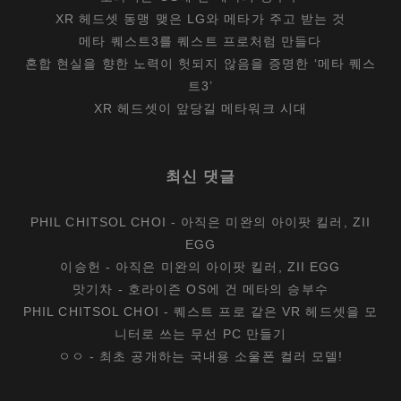
XR 헤드셋 동맹 맺은 LG와 메타가 주고 받는 것
메타 퀘스트3를 퀘스트 프로처럼 만들다
혼합 현실을 향한 노력이 헛되지 않음을 증명한 ‘메타 퀘스
트3’
XR 헤드셋이 앞당길 메타워크 시대
최신 댓글
PHIL CHITSOL CHOI
-
아직은 미완의 아이팟 킬러, ZII
EGG
이승헌
-
아직은 미완의 아이팟 킬러, ZII EGG
맛기차
-
호라이즌 OS에 건 메타의 승부수
PHIL CHITSOL CHOI
-
퀘스트 프로 같은 VR 헤드셋을 모
니터로 쓰는 무선 PC 만들기
ㅇㅇ
-
최초 공개하는 국내용 소울폰 컬러 모델!