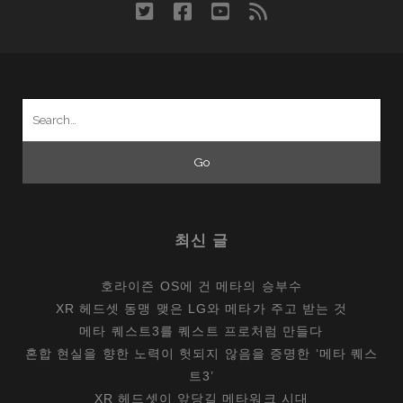
twitter
facebook
youtube
rss
Search
for:
최신 글
호라이즌 OS에 건 메타의 승부수
XR 헤드셋 동맹 맺은 LG와 메타가 주고 받는 것
메타 퀘스트3를 퀘스트 프로처럼 만들다
혼합 현실을 향한 노력이 헛되지 않음을 증명한 ‘메타 퀘스
트3’
XR 헤드셋이 앞당길 메타워크 시대