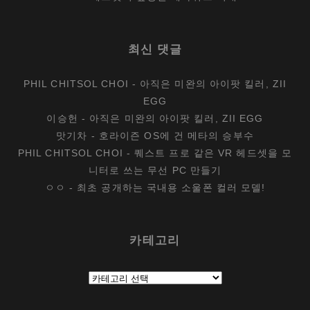
최신 댓글
PHIL CHITSOL CHOI
-
아직은 미완의 아이팟 킬러, ZII
EGG
이승헌
-
아직은 미완의 아이팟 킬러, ZII EGG
맛기차
-
호라이즌 OS에 건 메타의 승부수
PHIL CHITSOL CHOI
-
퀘스트 프로 같은 VR 헤드셋을 모
니터로 쓰는 무선 PC 만들기
ㅇㅇ
-
최초 공개하는 국내용 소울폰 컬러 모델!
카테고리
카
테
고