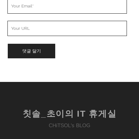
Your
Email
Your
Website
URL
칫솔_초이의 IT 휴게실
CHiTSOL's BLOG