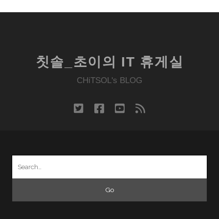
칫솔_초이의 IT 휴게실
CHiTSOL's BLOG
twitter
facebook
youtube
rss
Search
for: