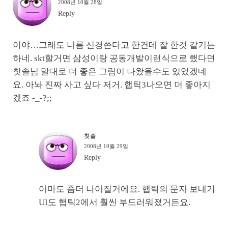
2008년 10월 28일
Reply
이야…그래도 나름 신경쓴다고 한건데 잘 한것 같기는
하네. skt할거면 삼성이랑 공동개발이런식으로 했다면
칫솔님 말대로 더 좋은 그림이 나왔을수도 있었겠네
요. 아놔 진짜 사고 싶다 저거. 햅틱3나오면 더 좋아지
겠죠 -_-?;;
칫솔
2008년 10월 29일
Reply
아마도 좀더 나아질거에요. 햅틱의 문자 보내기
UI도 햅틱2에서 훨씬 부드러워졌거든요.