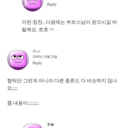
Reply
이런 칭찬.. 다음에는 부르스님이 받으시길 바
랄께요. 흐흐 ^^
;L;;;
2008년 10월 29일
Reply
햅틱만 그런게 아니라 다른 종류도 다 비슷하지 않나
요;;;;
쫌 내용이;;;;;;;;
칫솔