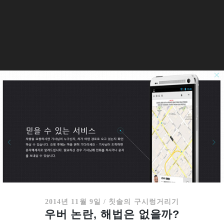
2014년 11월 9일
/
칫솔의 구시렁거리기
우버 논란, 해법은 없을까?