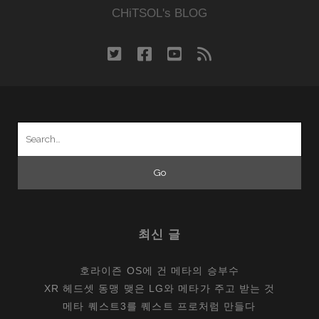
CHiTSOL's BLOG
twitter
facebook
youtube
rss
Search
for:
최신 글
호라이즌 OS에 건 메타의 승부수
XR 헤드셋 동맹 맺은 LG와 메타가 주고 받는 것
메타 퀘스트3를 퀘스트 프로처럼 만들다