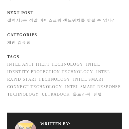
NEXT POST
갤럭시S는 정말 아이스크림 샌드위치를 맛볼 수 없나?
CATEGORIES
개인 컴퓨팅
TAGS
INTEL ANTI THEFT TECHNOLOGY
INTEL
IDENTITY PROTECTION TECHNOLOGY
INTEL
RAPID START TECHNOLOGY
INTEL SMART
CONNECT TECHNOLOGY
INTEL SMART RESPONSE
TECHNOLOGY
ULTRABOOK
울트라북
인텔
WRITTEN BY: