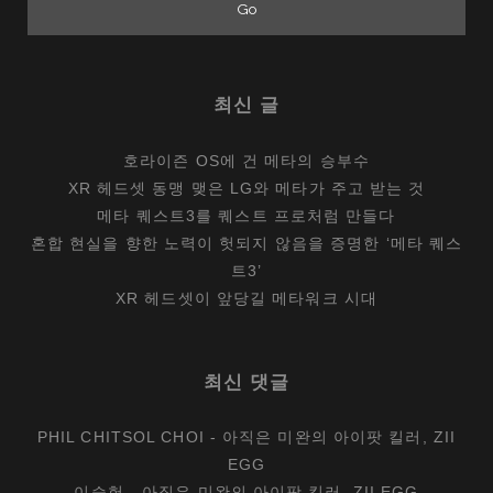
최신 글
호라이즌 OS에 건 메타의 승부수
XR 헤드셋 동맹 맺은 LG와 메타가 주고 받는 것
메타 퀘스트3를 퀘스트 프로처럼 만들다
혼합 현실을 향한 노력이 헛되지 않음을 증명한 ‘메타 퀘스
트3’
XR 헤드셋이 앞당길 메타워크 시대
최신 댓글
PHIL CHITSOL CHOI
-
아직은 미완의 아이팟 킬러, ZII
EGG
이승헌
-
아직은 미완의 아이팟 킬러, ZII EGG