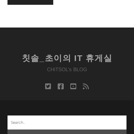
칫솔_초이의 IT 휴게실
CHiTSOL's BLOG
twitter
facebook
youtube
rss
Search
for: