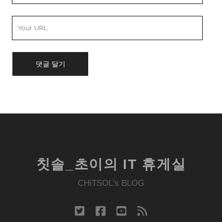
Your
Website
URL
칫솔_초이의 IT 휴게실
CHiTSOL's BLOG
twitter
facebook
youtube
rss