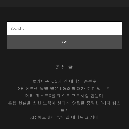
Search
for:
최신 글
호라이즌 OS에 건 메타의 승부수
XR 헤드셋 동맹 맺은 LG와 메타가 주고 받는 것
메타 퀘스트3를 퀘스트 프로처럼 만들다
혼합 현실을 향한 노력이 헛되지 않음을 증명한 ‘메타 퀘스
트3’
XR 헤드셋이 앞당길 메타워크 시대