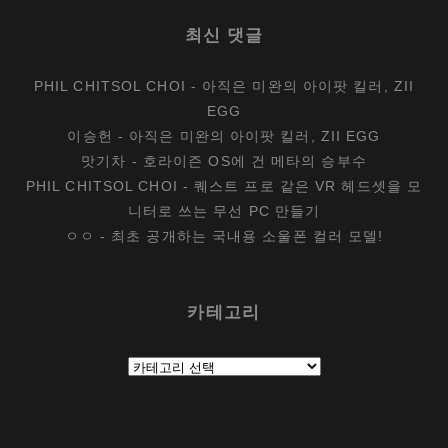
최신 댓글
PHIL CHITSOL CHOI
-
아직은 미완의 아이팟 킬러, ZII
EGG
이승헌
-
아직은 미완의 아이팟 킬러, ZII EGG
맛기차
-
호라이즌 OS에 건 메타의 승부수
PHIL CHITSOL CHOI
-
퀘스트 프로 같은 VR 헤드셋을 모
니터로 쓰는 무선 PC 만들기
ㅇㅇ
-
최초 공개하는 국내용 소울폰 컬러 모델!
카테고리
카
테
고
리