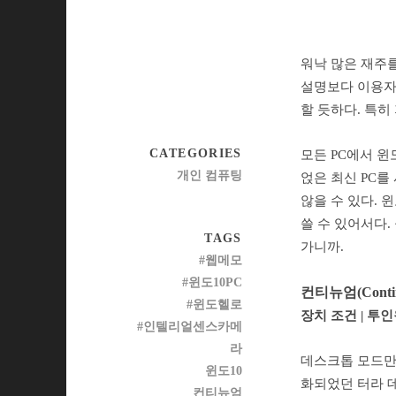
워낙 많은 재주를
설명보다 이용자의
할 듯하다. 특히
CATEGORIES
모든 PC에서 윈
개인 컴퓨팅
얹은 최신 PC를
않을 수 있다. 
쓸 수 있어서다.
TAGS
가니까.
#웹메모
#윈도10PC
컨티뉴엄(Conti
#윈도헬로
장치 조건 | 투인원(
#인텔리얼센스카메
라
데스크톱 모드만 
윈도10
화되었던 터라 데
컨티뉴엄