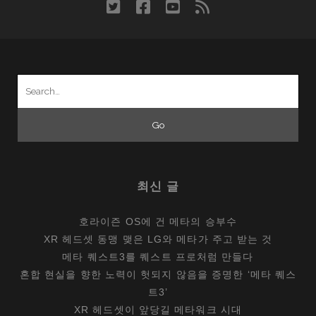
twitter
facebook
youtube
rss
Search
for:
최신 글
호라이즌 OS에 건 메타의 승부수
XR 헤드셋 동맹 맺은 LG와 메타가 주고 받는 것
메타 퀘스트3를 퀘스트 프로처럼 만들다
혼합 현실을 향한 노력이 헛되지 않음을 증명한 ‘메타 퀘스
트3’
XR 헤드셋이 앞당길 메타워크 시대