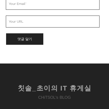
Your
Email
Your
Website
URL
칫솔_초이의 IT 휴게실
CHiTSOL's BLOG