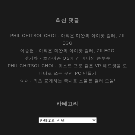
최신 댓글
PHIL CHITSOL CHOI
-
아직은 미완의 아이팟 킬러, ZII
EGG
이승헌
-
아직은 미완의 아이팟 킬러, ZII EGG
맛기차
-
호라이즌 OS에 건 메타의 승부수
PHIL CHITSOL CHOI
-
퀘스트 프로 같은 VR 헤드셋을 모
니터로 쓰는 무선 PC 만들기
ㅇㅇ
-
최초 공개하는 국내용 소울폰 컬러 모델!
카테고리
카
테
고