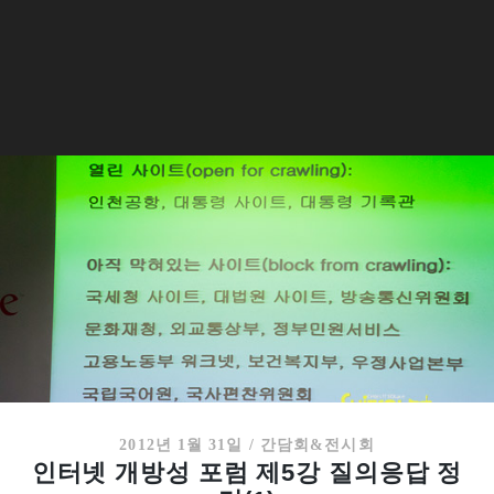
2012년 1월 31일
/
간담회&전시회
인터넷 개방성 포럼 제5강 질의응답 정