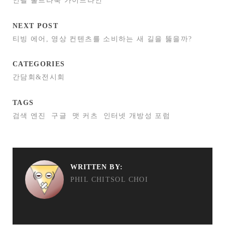
인텔 울트라북 가이드라인
NEXT POST
티빙 에어, 영상 컨텐츠를 소비하는 새 길을 뚫을까?
CATEGORIES
간담회&전시회
TAGS
검색 엔진
구글
맷 커츠
인터넷 개방성 포럼
WRITTEN BY:
PHIL CHITSOL CHOI