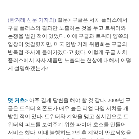
(한겨레 신문 기자의)
질문> 구글은 서치 플러스에서
구글 플러스의 결과만 노출하는 것을 두고 트위터와
논쟁을 벌인 적이 있었다. 이에 구글과 트위터 양쪽의
입장이 엊갈렸지만, 미국 연방 거래 위원회는 구글의
반독점 조사에 들어가겠다고 했다. 이렇게 구글 서치
플러스에서 자사 제품만 노출되는 현상에 대해서 어떻
게 설명하겠는가?
맷 커츠>
아주 길게 답변을 해야 할 것 같다. 2009년 구
글은 트위터 의존도가 매우 높은 리얼 타임 서치를 개
발한 적이 있다. 트위터와 계약을 맺고 실시간으로 트
위터의 피드를 보여주기 위한 파이어 호스를 만들어
서비스 했다. 이때 불행히도 2년 후 계약이 만료되었을