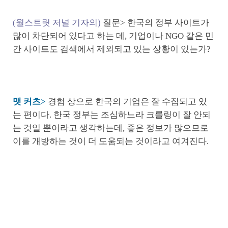
(월스트릿 저널 기자의)
질문> 한국의 정부 사이트가
많이 차단되어 있다고 하는 데, 기업이나 NGO 같은 민
간 사이트도 검색에서 제외되고 있는 상황이 있는가?
맷 커츠>
경험 상으로 한국의 기업은 잘 수집되고 있
는 편이다. 한국 정부는 조심하느라 크롤링이 잘 안되
는 것일 뿐이라고 생각하는데, 좋은 정보가 많으므로
이를 개방하는 것이 더 도움되는 것이라고 여겨진다.