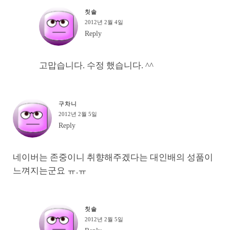
칫솔
2012년 2월 4일
Reply
고맙습니다. 수정 했습니다. ^^
구차니
2012년 2월 5일
Reply
네이버는 존중이니 취향해주겠다는 대인배의 성품이
느껴지는군요 ㅠ.ㅠ
칫솔
2012년 2월 5일