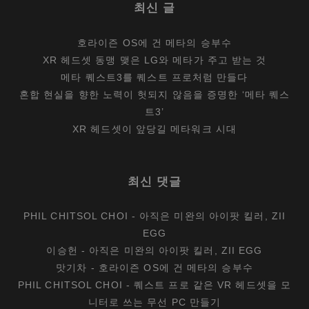
최신 글
호라이즌 OS에 건 메타의 승부수
XR 헤드셋 동맹 맺은 LG와 메타가 주고 받는 것
메타 퀘스트3를 퀘스트 프로처럼 만들다
혼합 현실을 향한 노력이 헛되지 않음을 증명한 ‘메타 퀘스
트3’
XR 헤드셋이 앞당길 메타워크 시대
최신 댓글
PHIL CHITSOL CHOI
-
아직은 미완의 아이팟 킬러, ZII
EGG
이승헌
-
아직은 미완의 아이팟 킬러, ZII EGG
맛기차
-
호라이즌 OS에 건 메타의 승부수
PHIL CHITSOL CHOI
-
퀘스트 프로 같은 VR 헤드셋을 모
니터로 쓰는 무선 PC 만들기