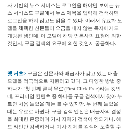
자 기반의 뉴스 서비스는 로그인을 해야만 보이는 뉴
스 서비스도 구글에서 뉴스 제목을 입력해 검색하면
로그인을 하지 않고도 읽을 수 있다. 이래서 유료화 모
델을 채택한 신문들이 요금을 내지 않는 독자에게도
개방된 셈인데, 이 모델이 해당 언론사의 요청에 의한
것인지, 구글 검색의 요구에 의한 것인지 궁금하다.
맷 커츠>
구글은 신문사와 배급사가 갖고 있는 매출
모델을 적극적으로 지원하고 있다. 그 다양한 방법 중
하나가 ‘첫 번째 클릭 무료'(First Click Free)라는 것인
데, 프리미엄 컨텐츠 중 하나를 구글 검색에서 찾아 누
르면 처음 눌렀을 때는 볼 수 있지만, 두 번째 눌렀을
때는 유료로 바뀐다. 구글 검색 엔진은 배급사의 결정
을 최대한 존중하며 기사 자체가 검색이 안되거나, 헤
드 라인만 검색하거나, 기사 전체를 검색에 노출할 수