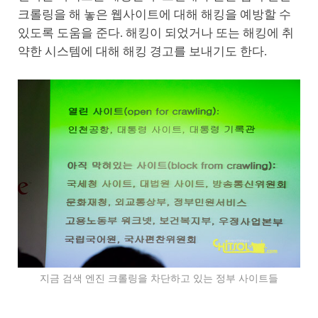
크롤링을 해 놓은 웹사이트에 대해 해킹을 예방할 수
있도록 도움을 준다. 해킹이 되었거나 또는 해킹에 취
약한 시스템에 대해 해킹 경고를 보내기도 한다.
지금 검색 엔진 크롤링을 차단하고 있는 정부 사이트들