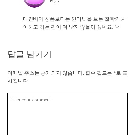
Reply
대인배의 성품보다는 인터넷을 보는 철학의 차
이하고 하는 편이 더 낫지 않을까 싶네요. ^^
답글 남기기
이메일 주소는 공개되지 않습니다.
필수 필드는
*
로 표
시됩니다
Your
Comment