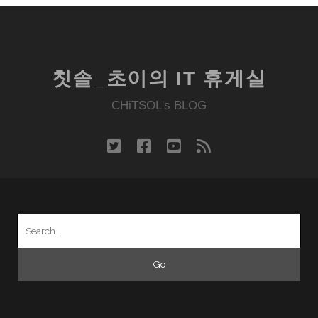
칫솔_초이의 IT 휴게실
CHiTSOL's BLOG
twitter
facebook
youtube
rss
Search
for: