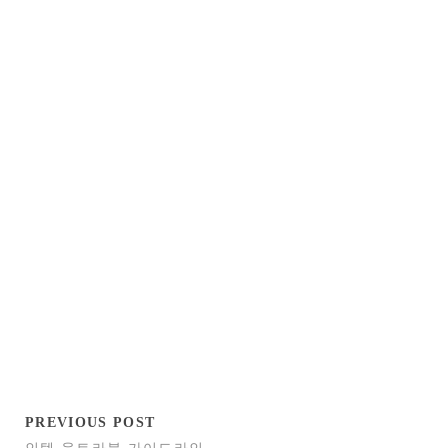
PREVIOUS POST