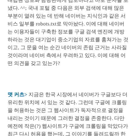
대법원 정보화 담당관에게 검토하라고 바로 문자를 보
냈다. ^^; 국내 포털 중 다음은 외부 검색에 대해 많은
부분이 열려 있는 데 반해 네이버는 지식인과 같은 서
비스 일부를 robots.txt로 막아놨다. 이에 대해 네이버
는 이용자들이 구축한 정보를 구글 검색 엔진에 개방
하라는 것은 대기업이 중소기업의 자료를 훔쳐가는 것
이고, 그 문을 여는 순간 네이버의 존립 근거는 사라질
것이라며 네이버 측에서 우려하고 있다. 이에 대해 어
떤 의견을 갖고 있는가?
맷 커츠>
지금은 한국 시장에서 네이버가 구글보다 더
유리한 위치에 서 있는 것 같다. 그런데 구글에 크롤링
을 허용하는 것은 그 웹사이트가 독자적으로 결정을
내리는 것이기 때문에 그러한 결정을 존중한다. 다만
예전에 작은(?) 웹사이트가 구글에 크롤링을 막았다가
최근 다시 허용을 했는데, 그 이야기를 들려드릴까 한