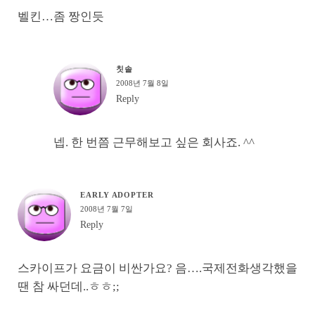
벨킨…좀 짱인듯
칫솔
2008년 7월 8일
Reply
넵. 한 번쯤 근무해보고 싶은 회사죠. ^^
EARLY ADOPTER
2008년 7월 7일
Reply
스카이프가 요금이 비싼가요? 음….국제전화생각했을
땐 참 싸던데..ㅎㅎ;;