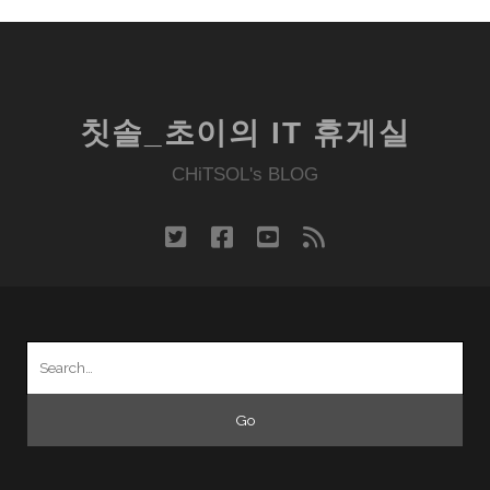
칫솔_초이의 IT 휴게실
CHiTSOL's BLOG
twitter
facebook
youtube
rss
Search
for: