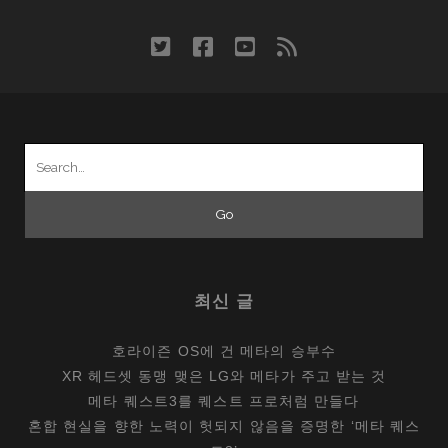
twitter
facebook
youtube
rss
Search
for:
최신 글
호라이즌 OS에 건 메타의 승부수
XR 헤드셋 동맹 맺은 LG와 메타가 주고 받는 것
메타 퀘스트3를 퀘스트 프로처럼 만들다
혼합 현실을 향한 노력이 헛되지 않음을 증명한 ‘메타 퀘스