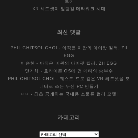
트3’
XR 헤드셋이 앞당길 메타워크 시대
최신 댓글
PHIL CHITSOL CHOI
-
아직은 미완의 아이팟 킬러, ZII
EGG
이승헌
-
아직은 미완의 아이팟 킬러, ZII EGG
맛기차
-
호라이즌 OS에 건 메타의 승부수
PHIL CHITSOL CHOI
-
퀘스트 프로 같은 VR 헤드셋을 모
니터로 쓰는 무선 PC 만들기
ㅇㅇ
-
최초 공개하는 국내용 소울폰 컬러 모델!
카테고리
카
테