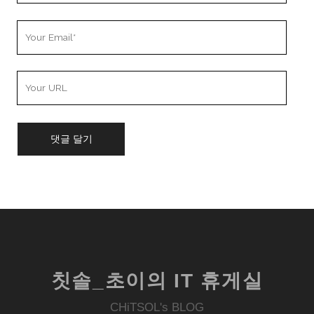
Your
Email
Your
Website
URL
칫솔_초이의 IT 휴게실
CHiTSOL's BLOG