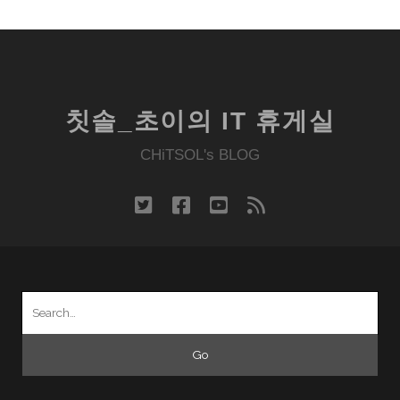
칫솔_초이의 IT 휴게실
CHiTSOL's BLOG
twitter
facebook
youtube
rss
Search
for: