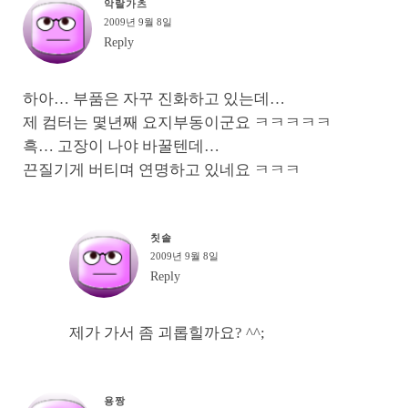
악랄가츠
2009년 9월 8일
Reply
하아… 부품은 자꾸 진화하고 있는데…
제 컴터는 몇년째 요지부동이군요 ㅋㅋㅋㅋㅋ
흑… 고장이 나야 바꿀텐데…
끈질기게 버티며 연명하고 있네요 ㅋㅋㅋ
칫솔
2009년 9월 8일
Reply
제가 가서 좀 괴롭힐까요? ^^;
용짱