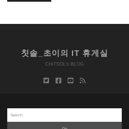
칫솔_초이의 IT 휴게실
CHiTSOL's BLOG
twitter
facebook
youtube
rss
Search
for: