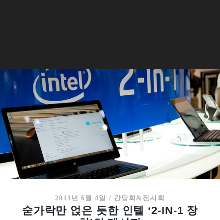
2013년 6월 4일
/
간담회&전시회
숟가락만 얹은 듯한 인텔 ‘2-IN-1 장