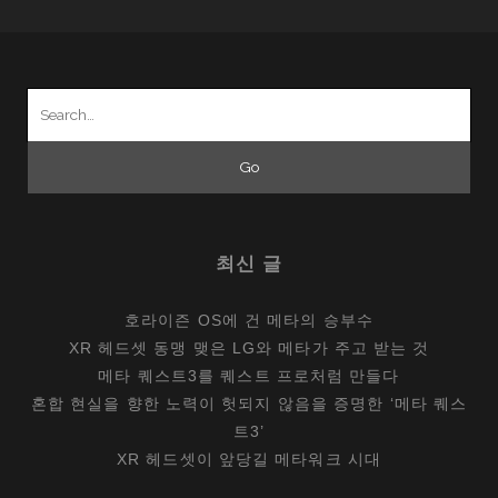
Search
for:
최신 글
호라이즌 OS에 건 메타의 승부수
XR 헤드셋 동맹 맺은 LG와 메타가 주고 받는 것
메타 퀘스트3를 퀘스트 프로처럼 만들다
혼합 현실을 향한 노력이 헛되지 않음을 증명한 ‘메타 퀘스
트3’
XR 헤드셋이 앞당길 메타워크 시대