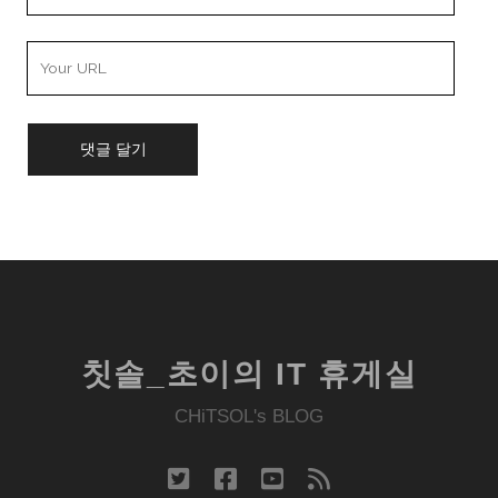
Email
Your
Website
URL
칫솔_초이의 IT 휴게실
CHiTSOL's BLOG
twitter
facebook
youtube
rss