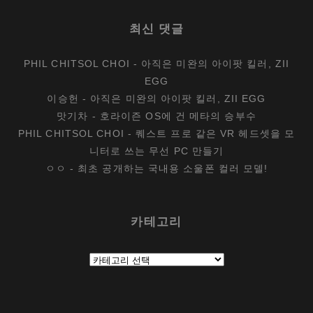
최신 댓글
PHIL CHITSOL CHOI
-
아직은 미완의 아이팟 킬러, ZII
EGG
이승헌
-
아직은 미완의 아이팟 킬러, ZII EGG
맛기차
-
호라이즌 OS에 건 메타의 승부수
PHIL CHITSOL CHOI
-
퀘스트 프로 같은 VR 헤드셋을 모
니터로 쓰는 무선 PC 만들기
ㅇㅇ
-
최초 공개하는 국내용 소울폰 컬러 모델!
카테고리
카
테
고
리