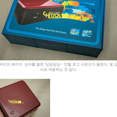
NUC의 패키지. 상자를 열면 '딩딩딩딩~' 인텔 로고 사운드가 들린다. 빛 
서로 작동하는 것 같다.