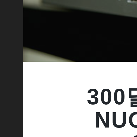
300
NUC