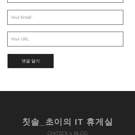
Your
Email
Your
Website
URL
칫솔_초이의 IT 휴게실
CHiTSOL's BLOG