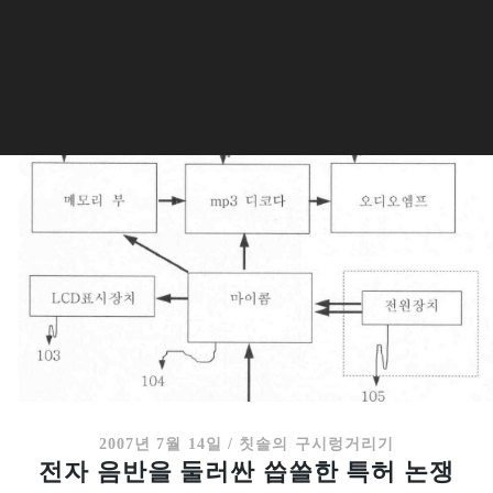
2007년 7월 14일
/
칫솔의 구시렁거리기
전자 음반을 둘러싼 씁쓸한 특허 논쟁