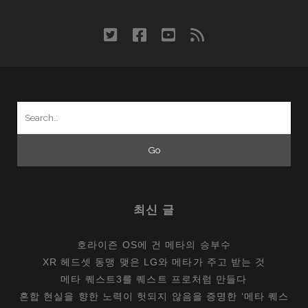
twitter
facebook
youtube
rss
Search
for:
최신 글
호라이즌 OS에 건 메타의 승부수
XR 헤드셋 동맹 맺은 LG와 메타가 주고 받는 것
메타 퀘스트3를 퀘스트 프로처럼 만들다
혼합 현실을 향한 노력이 헛되지 않음을 증명한 ‘메타 퀘스