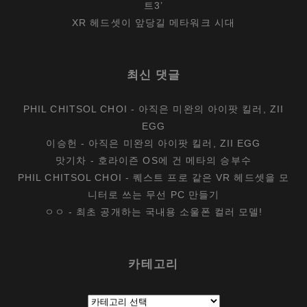
트3’
XR 헤드셋이 앞당길 메타워크 시대
최신 댓글
PHIL CHITSOL CHOI
-
아직은 미완의 아이팟 킬러, ZII
EGG
이승헌
-
아직은 미완의 아이팟 킬러, ZII EGG
맛기차
-
호라이즌 OS에 건 메타의 승부수
PHIL CHITSOL CHOI
-
퀘스트 프로 같은 VR 헤드셋을 모
니터로 쓰는 무선 PC 만들기
ㅇㅇ
-
최초 공개하는 국내용 소울폰 컬러 모델!
카테고리
카
테