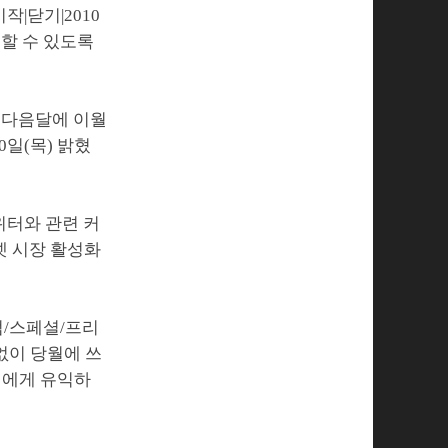
작|닫기|2010
용할 수 있도록
를 다음달에 이월
0일(목) 밝혔
위터와 관련 커
넷 시장 활성화
엄/스페셜/프리
없이 당월에 쓰
객에게 유익하