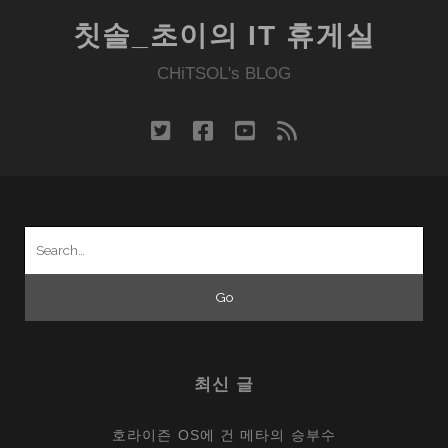
칫솔_초이의 IT 휴게실
CHiTSOL's BLOG
twitter
facebook
youtube
rss
Search
for:
최신 글
호라이즌 OS에 건 메타의 승부수