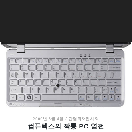
2009년 6월 4일
/
간담회&전시회
컴퓨텍스의 짝퉁 PC 열전