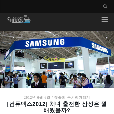
2012년 6월 6일
/
칫솔의 구시렁거리기
[컴퓨텍스2012] 처녀 출전한 삼성은 뭘
배웠을까?