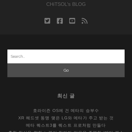
CHiTSOL's BLOG
twitter
facebook
youtube
rss
Search
for:
최신 글
호라이즌 OS에 건 메타의 승부수
XR 헤드셋 동맹 맺은 LG와 메타가 주고 받는 것
메타 퀘스트3를 퀘스트 프로처럼 만들다