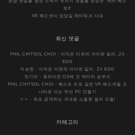
혼합 현실을 향한 노력이 헛되지 않음을 증명한 ‘메타 퀘스
트3’
XR 헤드셋이 앞당길 메타워크 시대
최신 댓글
PHIL CHITSOL CHOI
-
아직은 미완의 아이팟 킬러, ZII
EGG
이승헌
-
아직은 미완의 아이팟 킬러, ZII EGG
맛기차
-
호라이즌 OS에 건 메타의 승부수
PHIL CHITSOL CHOI
-
퀘스트 프로 같은 VR 헤드셋을 모
니터로 쓰는 무선 PC 만들기
ㅇㅇ
-
최초 공개하는 국내용 소울폰 컬러 모델!
카테고리
카