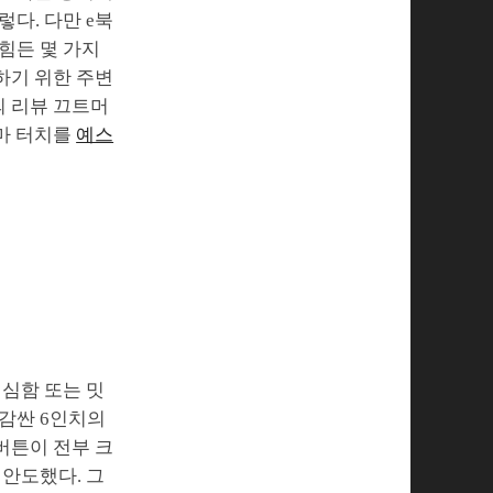
다. 다만 e북
힘든 몇 가지
하기 위한 주변
의 리뷰 끄트머
레마 터치를
예스
심심함 또는 밋
 감싼 6인치의
버튼이 전부 크
 안도했다. 그