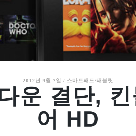
2012년 9월 7일
/
스마트패드/태블릿
다운 결단, 킨
어 HD