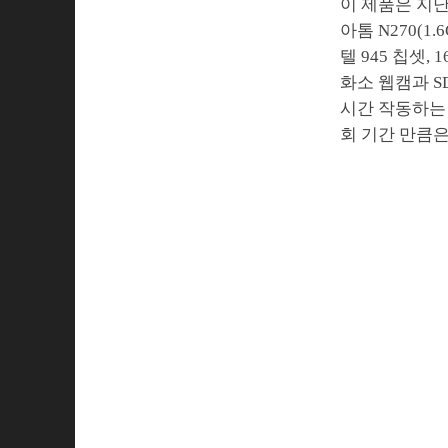
이 제품은 지
아톰 N270(1.
텔 945 칩셋,
화소 웹캠과 SD(
시간 작동하는
회 기간 만큼은