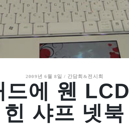
2009년 6월 8일
/
간담회&전시회
패드에 웬 LCD
힌 샤프 넷북