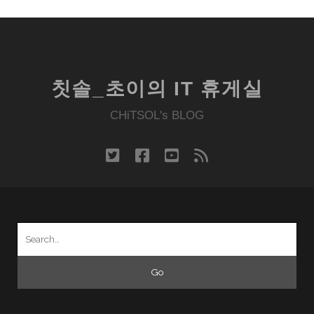
칫솔_초이의 IT 휴게실
CHiTSOL's BLOG
twitter
facebook
youtube
rss
Search
for: