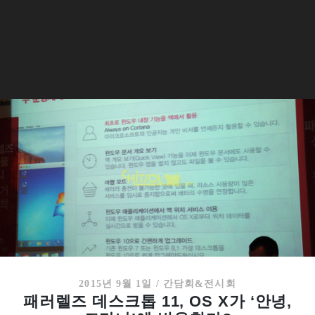
2015년 9월 1일
/
간담회&전시회
패러렐즈 데스크톱 11, OS X가 ‘안녕,