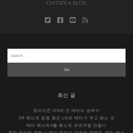
CHiTSOL's BLOG
twitter
facebook
youtube
rss
Search
for:
최신 글
호라이즌 OS에 건 메타의 승부수
XR 헤드셋 동맹 맺은 LG와 메타가 주고 받는 것
메타 퀘스트3를 퀘스트 프로처럼 만들다
혼합 현실을 향한 노력이 헛되지 않음을 증명한 ‘메타 퀘스