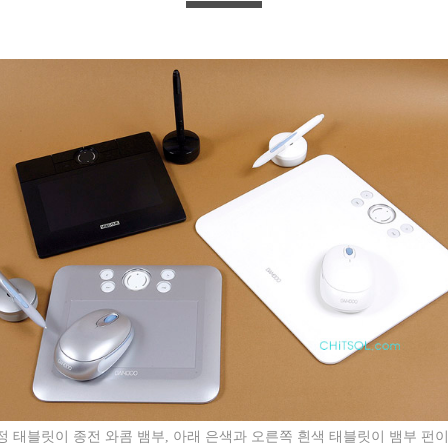
정 태블릿이 종전 와콤 뱀부, 아래 은색과 오른쪽 흰색 태블릿이 뱀부 펀이