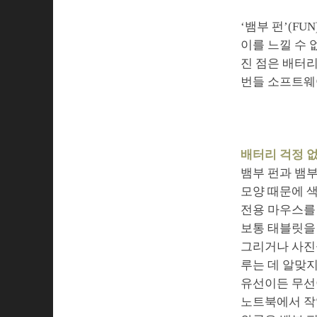
‘뱀부 펀’(F
이를 느낄 수 
진 점은 배터리
번들 소프트웨
배터리 걱정 없
뱀부 펀과 뱀부
모양 때문에 
전용 마우스를 
보통 태블릿을 
그리거나 사진
루는 데 알맞지
유선이든 무선이
노트북에서 작업