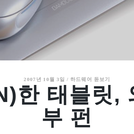
2007년 10월 3일
/
하드웨어 돋보기
N)한 태블릿,
부 펀