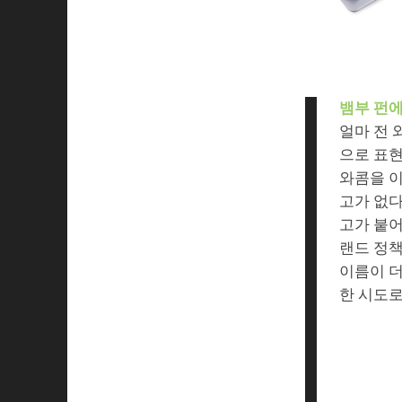
뱀부 펀에
얼마 전 
으로 표현
와콤을 이
고가 없다
고가 붙어
랜드 정책
이름이 더
한 시도로