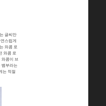
라는 글씨만
 자연스럽게
는 와콤 로
전 와콤 로
 와콤이 브
는 뱀부라는
게는 적절