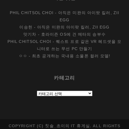
PHIL CHITSOL CHOI
-
아직은 미완의 아이팟 킬러, ZII
EGG
이승헌
-
아직은 미완의 아이팟 킬러, ZII EGG
맛기차
-
호라이즌 OS에 건 메타의 승부수
PHIL CHITSOL CHOI
-
퀘스트 프로 같은 VR 헤드셋을 모
니터로 쓰는 무선 PC 만들기
ㅇㅇ
-
최초 공개하는 국내용 소울폰 컬러 모델!
카테고리
카
테
고
리
COPYRIGHT (C) 칫솔_초이의 IT 휴게실. ALL RIGHTS