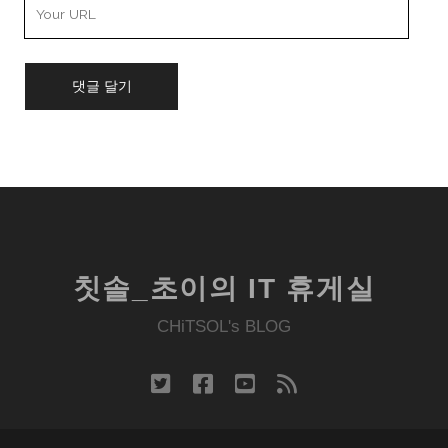
Your
Website
URL
칫솔_초이의 IT 휴게실
CHiTSOL's BLOG
twitter
facebook
youtube
rss