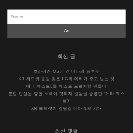
Search
for:
최신 글
호라이즌 OS에 건 메타의 승부수
XR 헤드셋 동맹 맺은 LG와 메타가 주고 받는 것
메타 퀘스트3를 퀘스트 프로처럼 만들다
혼합 현실을 향한 노력이 헛되지 않음을 증명한 ‘메타 퀘스
트3’
XR 헤드셋이 앞당길 메타워크 시대
최신 댓글