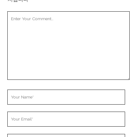
Your
Comment
Your
Name
Your
Email