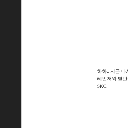
하하.. 지금 
레인저와 별반
SKC.