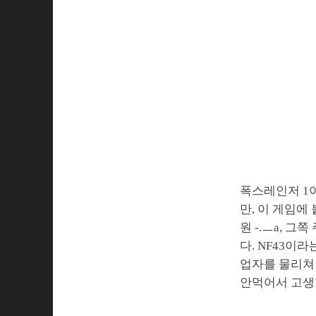
폭스레인저 1이
만, 이 게임에
원 -.ㅡa, 
다. NF43이
업자를 물리쳐 
안먹어서 고생