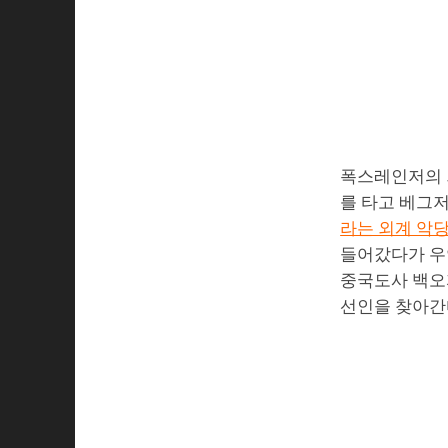
폭스레인저의 
를 타고 베그저
라는 외계 악
들어갔다가 우
중국도사 백오
선인을 찾아간