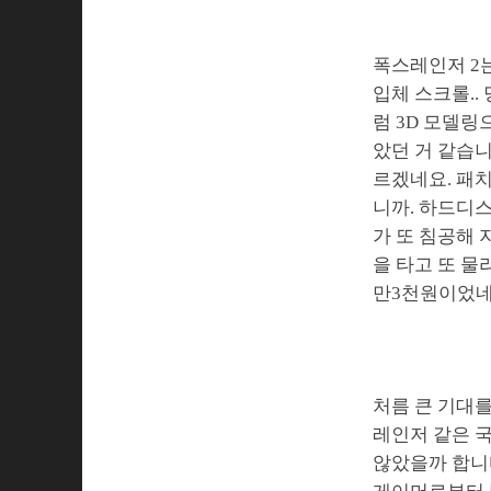
폭스레인저 2는
입체 스크롤..
럼 3D 모델
았던 거 같습니
르겠네요. 패치
니까. 하드디
가 또 침공해 
을 타고 또 물
만3천원이었네
처름 큰 기대를
레인저 같은 
않았을까 합니