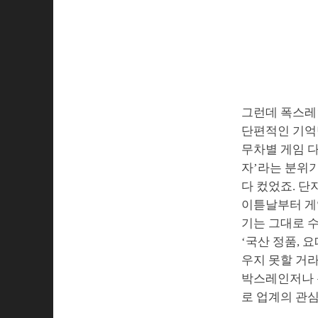
그런데 폭스레
단편적인 기억
무차별 게임 
자’라는 분위
다 컸었죠. 단
이튿날부터 게
기는 그대로 수
‘국산 정품, 
우지 못할 거
박스레인저나 
로 업계의 관심