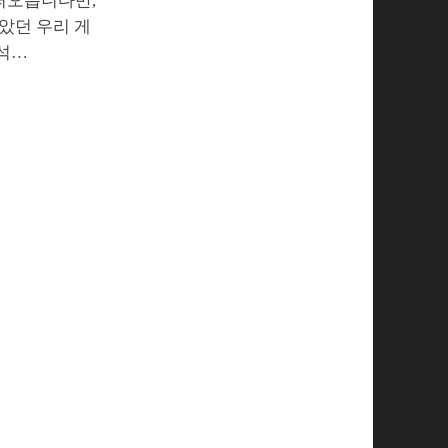
떠오릅니다만,
았던 우리 게
원석…