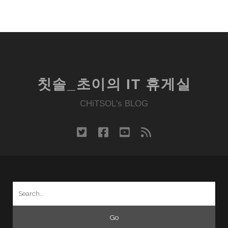
칫솔_초이의 IT 휴게실
CHiTSOL's BLOG
twitter
facebook
youtube
rss
Search
for: