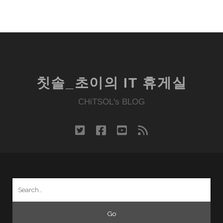
칫솔_초이의 IT 휴게실
CHiTSOL's BLOG
twitter
facebook
youtube
rss
Search
for: