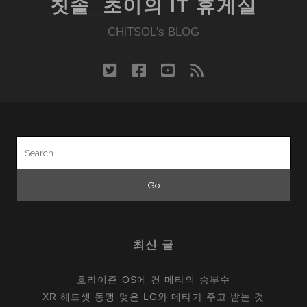
칫솔_초이의 IT 휴게실
CHiTSOL's BLOG
twitter
facebook
youtube
rss
Search
for:
최신 글
호라이즌 OS에 건 메타의 승부수
XR 헤드셋 동맹 맺은 LG와 메타가 주고 받는 것