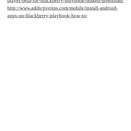
player-beta-for-blackberry-playbook-leaked-download/
http://www.addictivetips.com/mobile/install-android-
apps-on-blackberry-playbook-how-to/