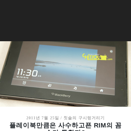
2011년 7월 25일
/
칫솔의 구시렁거리기
플레이북만큼은 사수하고픈 RIM의 꼼