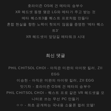
호라이즌 OS에 건 메타의 승부수
XR 헤드셋 동맹 맺은 LG와 메타가 주고 받는 것
메타 퀘스트3를 퀘스트 프로처럼 만들다
혼합 현실을 향한 노력이 헛되지 않음을 증명한 ‘메타 퀘스
트3’
XR 헤드셋이 앞당길 메타워크 시대
최신 댓글
PHIL CHITSOL CHOI
-
아직은 미완의 아이팟 킬러, ZII
EGG
이승헌
-
아직은 미완의 아이팟 킬러, ZII EGG
맛기차
-
호라이즌 OS에 건 메타의 승부수
PHIL CHITSOL CHOI
-
퀘스트 프로 같은 VR 헤드셋을 모
니터로 쓰는 무선 PC 만들기
ㅇㅇ
-
최초 공개하는 국내용 소울폰 컬러 모델!