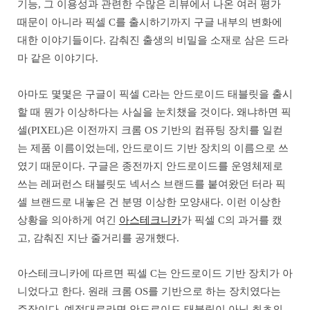
기능, 그 이용성과 관련한 수많은 리뷰에서 나온 여러 평가
때문이 아니라 픽셀 C를 출시하기까지 구글 내부의 변화에
대한 이야기들이다. 감춰진 출생의 비밀을 소재로 삼은 드라
마 같은 이야기다.
아마도 몇몇은 구글이 픽셀 C라는 안드로이드 태블릿을 출시
할 때 뭔가 이상하다는 사실을 눈치챘을 것이다. 왜냐하면 픽
셀(PIXEL)은 이전까지 크롬 OS 기반의 컴퓨팅 장치를 일컫
는 제품 이름이었는데, 안드로이드 기반 장치의 이름으로 쓰
였기 때문이다. 구글은 종전까지 안드로이드를 운영체제로
쓰는 레퍼런스 태블릿도 넥서스 브랜드를 붙여왔던 터라 픽
셀 브랜드로 내놓은 건 분명 이상한 모양새다. 이런 이상한
상황을 의아하게 여긴
아스테크니카
가 픽셀 C의 과거를 캤
고, 감춰진 지난 줄거리를 공개했다.
아스테크니카에 따르면 픽셀 C는 안드로이드 기반 장치가 아
니었다고 한다. 원래 크롬 OS를 기반으로 하는 장치였다는
주장이다. 예정대로라면 안드로이드 태블릿이 아닌 최초의