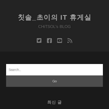
칫솔_초이의 IT 휴게실
CHiTSOL's BLOG
twitter
facebook
youtube
rss
Search
for:
최신 글