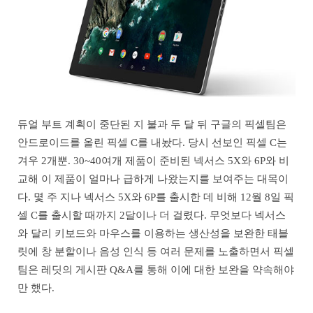
듀얼 부트 계획이 중단된 지 불과 두 달 뒤 구글의 픽셀팀은
안드로이드를 올린 픽셀 C를 내놨다. 당시 선보인 픽셀 C는
겨우 2개뿐. 30~40여개 제품이 준비된 넥서스 5X와 6P와 비
교해 이 제품이 얼마나 급하게 나왔는지를 보여주는 대목이
다. 몇 주 지나 넥서스 5X와 6P를 출시한 데 비해 12월 8일 픽
셀 C를 출시할 때까지 2달이나 더 걸렸다. 무엇보다 넥서스
와 달리 키보드와 마우스를 이용하는 생산성을 보완한 태블
릿에 창 분할이나 음성 인식 등 여러 문제를 노출하면서 픽셀
팀은 레딧의 게시판 Q&A를 통해 이에 대한 보완을 약속해야
만 했다.