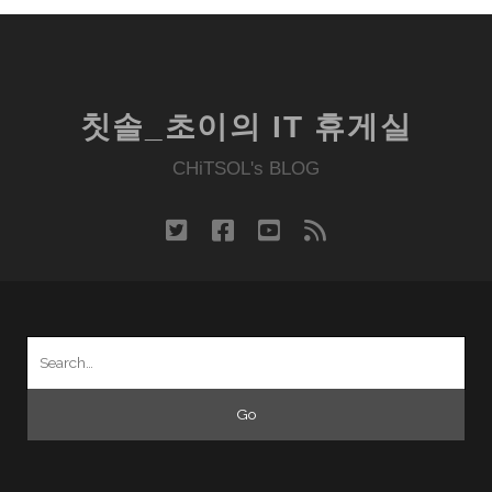
칫솔_초이의 IT 휴게실
CHiTSOL's BLOG
twitter
facebook
youtube
rss
Search
for: