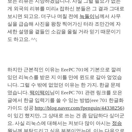
보는 리뷰는 지양하겠습니다. 사실 그럴 필요가 없는
게 외국의 리뷰를 미리a 접하신 분들은 그 결과 그대로
보시면 되고요. 더구나 며칠 전에
늑돌이
님께서 사무
실을 급습해 사진을 왕창 찍어가신 터라 조만간에 자
세한 설명을 곁들인 소감을 올릴 거라 믿기 때문이기
도 하고요. ^^;
하지만 근본적인 이유는 EeePC 701에 기본으로 깔려
있던 리눅스를 받은 지 이틀 만에 윈도로 갈아 엎었습
니다. 그럴 수 밖에 없었던 이유는 한 가지. 한글 문제
였습니다.
떡이떡이
님이 EeePC 701 관련 링크를 모은
글에서 한글 입력기를 쓸 수 있는 방법(eee 701 한글화
가이드 성공
http://blog.naver.com/fpenguin/44338256
)
이 있긴 했지만, 그 상태로 쓰는 건 좀 답답하다 싶더군
요. 사실 리눅스에 대해서는 저보다 많이 아시는
정승
원
님께 부탁드리고 싶은 부분이었는데, 이는 다음으로