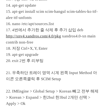
14. apt-get update
15. apt-get install scim scim-hangul scim-tables-ko ttf-
alee ttf-unfonts
16. nano /etc/apt/sources.list
17. 4번에서 추가한 줄 삭제 후 추가 삽입 deb
http://xnv4.xandros.com/4.0/pkg
xandros4.0-xn main
contrib non-free
18. 저장 Ctrl+X, Y, Enter
19. apt-get upgrade
20. exit 2번 후 리부팅
21. 우축하단 트레이 영역 시계 왼쪽 Input Method 아
이콘 오른쪽클릭 후 SCIM Setup
22. IMEngine > Global Setup > Korean 빼고 전부 해제
> Korean > Expand > 한2bul 한3bul 2개만 선택 >
Apply > Ok