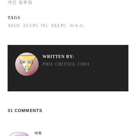
개인 컴퓨팅
TAGS
ASUS
ECCPC 701
EEEPC
아수스
WRITTEN BY:
PHIL CHITSOL CHOI
31 COMMENTS
태현