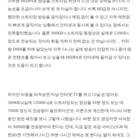
아무튼 HSDPA로 방송을 스트리밍 하면서 느낀 것은 모바일 IPTV의 가
능성을 조금이나마 보게 된 게 아닐까 합니다. 비록 HD급은 아니지만,
웬만한 스트리밍 방송을 끊어짐이나 깨짐 없이 볼 수 있고 지역 제한없
이 빠르게 움직이는 상황에서 인터넷과 동시에 볼 수 있다는 점에서는
만족할만했습니다. 물론 300KB/s 스트리밍 동영상은 실제로 120KB/s
정도로 전송되는 것이라 화질 저하가 전혀 없는 건 아닙니다만… 저처
럼 DMB를 차에 달았는데 자주 다니는 길에 방송이 안잡히거나 좀더 많
은 컨텐츠를 찾아서 보고 싶을 때 HSDPA로 인터넷에 들어갈 수 있다는
것은 도움이 되긴 합니다.
하지만 비용을 따져보면 마냥 인터넷 TV를 켜고 다닐 순 없어요.
300KB/s(실제 120KB/s)로 스트리밍되는 영상을 10분 정도 보는 데
70MB 정도의 전송량이 필요하더군요. 이론으로 계산한게 아니라 10분
동안 받은 패킷을 보니 그렇게 나왔습니다. 40분 정도 영상이면 넉넉잡
아 300MB를 전송받아야 한다는 건데, 지금 같은 과금 서비스(1GB 제
한)라면 기껏해야 2시간 30분~3시간 밖에는 못 본다는 말이 되네요. 그