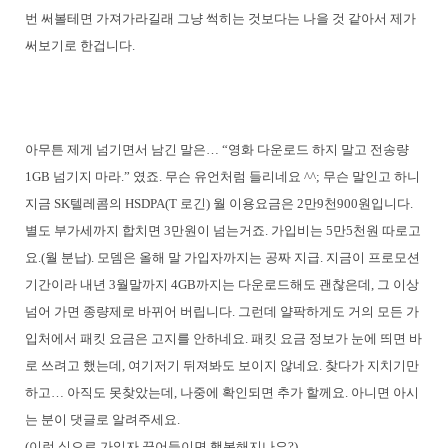
번 써볼테면 가져가라길래 그냥 썩히는 것보다는 나을 것 같아서 제가
써보기로 한겁니다.
아무튼 제게 넘기면서 남긴 말은… “영화 다운로드 하지 말고 전송량
1GB 넘기지 마라.” 였죠. 무슨 유언처럼 들리네요 ^^; 무슨 말인고 하니
지금 SK텔레콤의 HSDPA(T 로긴) 월 이용요금은 2만9천900원입니다.
별도 부가세까지 합치면 3만원이 넘는거죠. 가입비는 5만5천원 따로고
요.(월 분납). 모뎀은 올해 말 가입자까지는 공짜 지급. 지금이 프로모션
기간이라 내년 3월말까지 4GB까지는 다운로드해도 괜찮은데, 그 이상
넘어 가면 종량제로 바뀌어 버립니다. 그런데 얄팍하게도 거의 모든 가
입처에서 패킷 요금은 고지를 안하네요. 패킷 요금 정보가 눈에 띄면 바
로 쓰려고 했는데, 여기저기 뒤져봐도 보이지 않네요. 찾다가 지치기만
하고… 아직도 못찾았는데, 나중에 확인되면 추가 할께요. 아니면 아시
는 분이 댓글로 알려주세요.
(이런 식으로 가입자 끌어들이면 행복해지나요?)