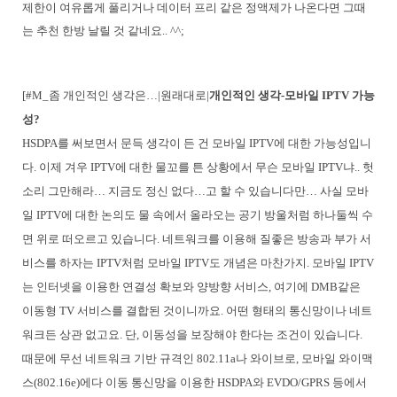
제한이 여유롭게 풀리거나 데이터 프리 같은 정액제가 나온다면 그때
는 추천 한방 날릴 것 같네요.. ^^;
[#M_좀 개인적인 생각은…|원래대로|
개인적인 생각-모바일 IPTV 가능
성?
HSDPA를 써보면서 문득 생각이 든 건 모바일 IPTV에 대한 가능성입니
다. 이제 겨우 IPTV에 대한 물꼬를 튼 상황에서 무슨 모바일 IPTV냐.. 헛
소리 그만해라… 지금도 정신 없다…고 할 수 있습니다만… 사실 모바
일 IPTV에 대한 논의도 물 속에서 올라오는 공기 방울처럼 하나둘씩 수
면 위로 떠오르고 있습니다. 네트워크를 이용해 질좋은 방송과 부가 서
비스를 하자는 IPTV처럼 모바일 IPTV도 개념은 마찬가지. 모바일 IPTV
는 인터넷을 이용한 연결성 확보와 양방향 서비스, 여기에 DMB같은
이동형 TV 서비스를 결합된 것이니까요. 어떤 형태의 통신망이나 네트
워크든 상관 없고요. 단, 이동성을 보장해야 한다는 조건이 있습니다.
때문에 무선 네트워크 기반 규격인 802.11a나 와이브로, 모바일 와이맥
스(802.16e)에다 이동 통신망을 이용한 HSDPA와 EVDO/GPRS 등에서