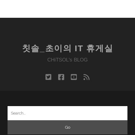
칫솔_초이의 IT 휴게실
CHiTSOL's BLOG
twitter
facebook
youtube
rss
Search
for: