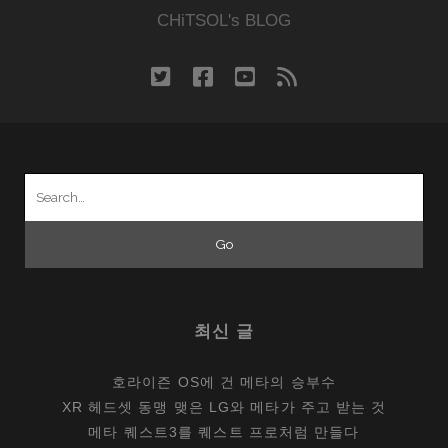
CHiTSOL's BLOG
twitter
facebook
youtube
rss
Search
for:
최신 글
호라이즌 OS에 건 메타의 승부수
XR 헤드셋 동맹 맺은 LG와 메타가 주고 받는 것
메타 퀘스트3를 퀘스트 프로처럼 만들다