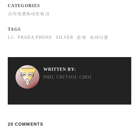
CATEGORIES
스마트폰&네트워크
TAGS
LG
PRADA PHONE
SILVER
은색
프라다폰
WRITTEN BY:
PHIL CHITSOL CHOI
20 COMMENTS