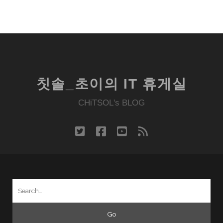
칫솔_초이의 IT 휴게실
CHiTSOL's BLOG
twitter
facebook
youtube
rss
Search
for: