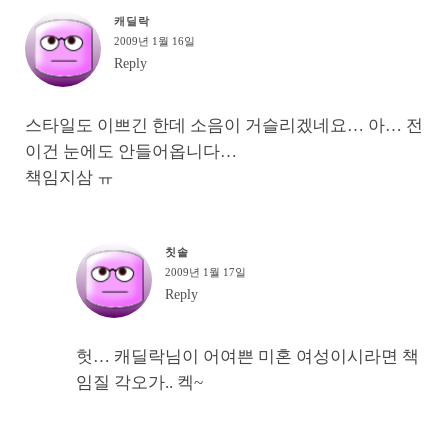
캐딜락
2009년 1월 16일
Reply
스타일도 이쁘긴 한데 소음이 거슬리겠네요… 아… 전
이건 눈에도 안들어옵니다…
책임지삼 ㅠ
칫솔
2009년 1월 17일
Reply
헛… 캐딜락님이 어여쁜 미혼 여성이시라면 책
임질 각오가.. 켁~