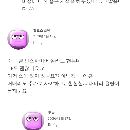
비성에 대한 좋은 지적을 해주셨네요. 고맙습니
다. ^^
알프스소년
2009년 1월 17일
Reply
아… 델 인스파이어 살라고 핸는데,
HP도 괜찮네요??
이거 소음 많지 않나요?? 아닌강…. 에휴…
배터리도 추가로 사야하고;; 헐힐헐… 배터리 용량이
문제군요
칫솔
2009년 1월 17일
Reply