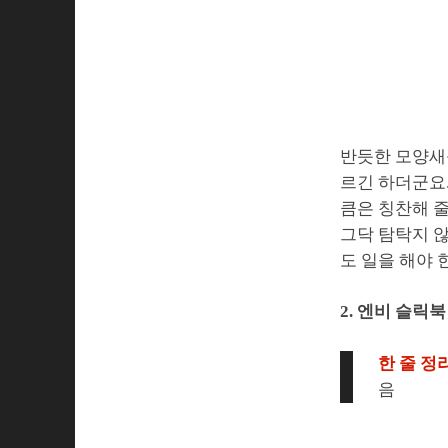
반듯한 모양새를
르긴 하더군요.
큼은 칭찬해 
그닥 탐탁지 
도 일을 해야 
2. 엔비 슬릭북
한 줄 정리
음