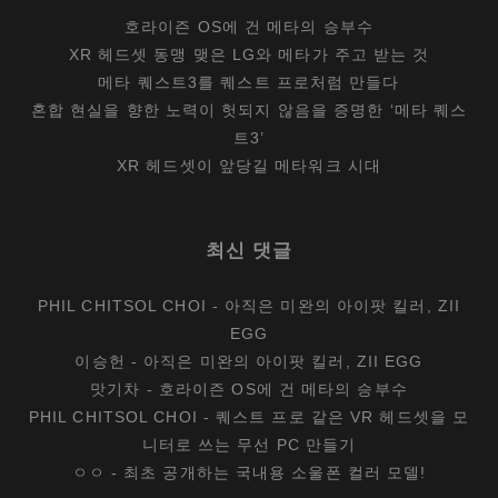
호라이즌 OS에 건 메타의 승부수
XR 헤드셋 동맹 맺은 LG와 메타가 주고 받는 것
메타 퀘스트3를 퀘스트 프로처럼 만들다
혼합 현실을 향한 노력이 헛되지 않음을 증명한 ‘메타 퀘스
트3’
XR 헤드셋이 앞당길 메타워크 시대
최신 댓글
PHIL CHITSOL CHOI
-
아직은 미완의 아이팟 킬러, ZII
EGG
이승헌
-
아직은 미완의 아이팟 킬러, ZII EGG
맛기차
-
호라이즌 OS에 건 메타의 승부수
PHIL CHITSOL CHOI
-
퀘스트 프로 같은 VR 헤드셋을 모
니터로 쓰는 무선 PC 만들기
ㅇㅇ
-
최초 공개하는 국내용 소울폰 컬러 모델!