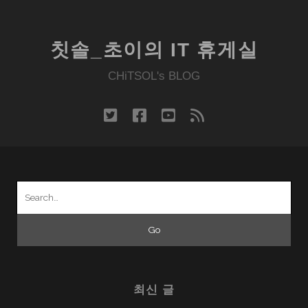
칫솔_초이의 IT 휴게실
CHiTSOL's BLOG
twitter
facebook
youtube
rss
Search
for:
최신 글