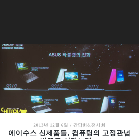
2013년 12월 6일
/
간담회&전시회
에이수스 신제품들, 컴퓨팅의 고정관념