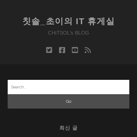
칫솔_초이의 IT 휴게실
CHiTSOL's BLOG
twitter
facebook
youtube
rss
Search
for:
최신 글