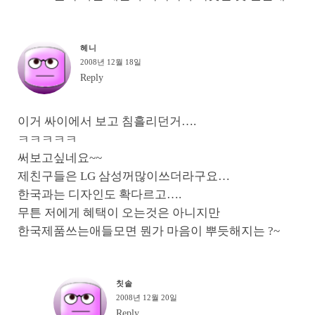
헤니
2008년 12월 18일
Reply
이거 싸이에서 보고 침흘리던거….
ㅋㅋㅋㅋㅋ
써보고싶네요~~
제친구들은 LG 삼성꺼많이쓰더라구요…
한국과는 디자인도 확다르고….
무튼 저에게 혜택이 오는것은 아니지만
한국제품쓰는애들모면 뭔가 마음이 뿌듯해지는 ?~
칫솔
2008년 12월 20일
Reply