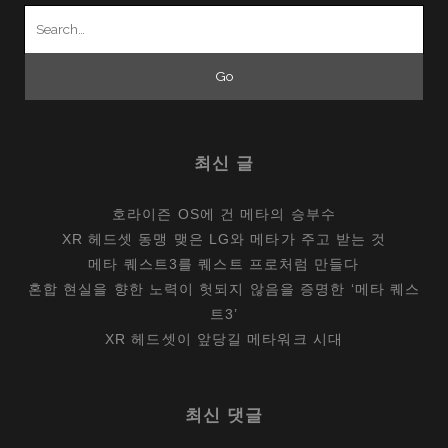
Search
for:
최신 글
호라이즌 OS에 건 메타의 승부수
XR 헤드셋 동맹 맺은 LG와 메타가 주고 받는 것
메타 퀘스트3를 퀘스트 프로처럼 만들다
혼합 현실을 향한 노력이 헛되지 않음을 증명한 ‘메타 퀘스
트3’
XR 헤드셋이 앞당길 메타워크 시대
최신 댓글