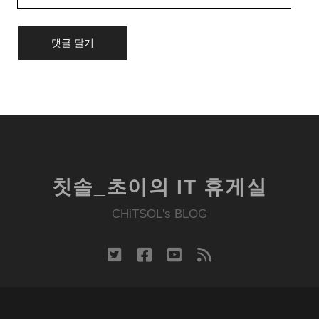
Website
URL
칫솔_초이의 IT 휴게실
CHiTSOL's BLOG
twitter
facebook
youtube
rss