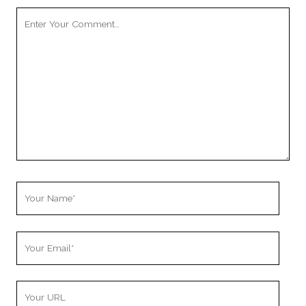
Your
Comment
Your
Name
Your
Email
Your