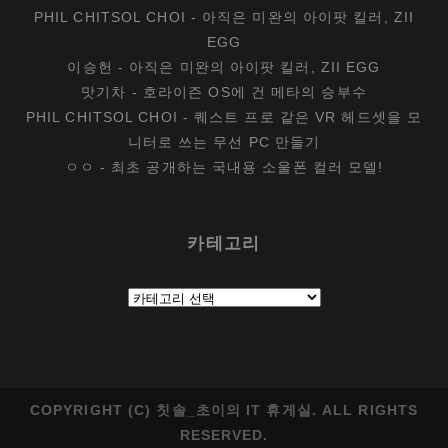
PHIL CHITSOL CHOI
-
아직은 미완의 아이팟 킬러, ZII
EGG
이승헌
-
아직은 미완의 아이팟 킬러, ZII EGG
맛기차
-
호라이즌 OS에 건 메타의 승부수
PHIL CHITSOL CHOI
-
퀘스트 프로 같은 VR 헤드셋을 모
니터로 쓰는 무선 PC 만들기
ㅇㅇ
-
최초 공개하는 국내용 소울폰 컬러 모델!
카테고리
카
테
고
리
COPYRIGHT (C) 칫솔_초이의 IT 휴게실. ALL RIGHTS
RESERVED.