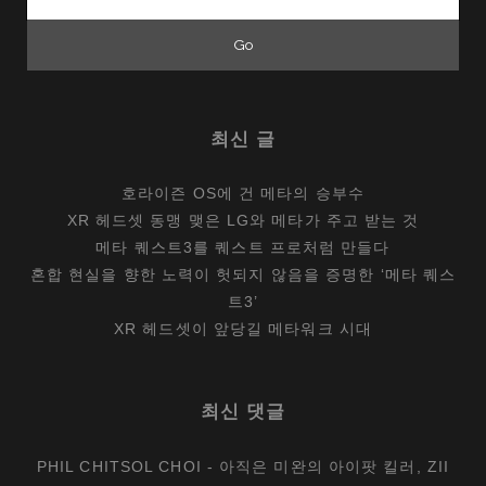
for:
최신 글
호라이즌 OS에 건 메타의 승부수
XR 헤드셋 동맹 맺은 LG와 메타가 주고 받는 것
메타 퀘스트3를 퀘스트 프로처럼 만들다
혼합 현실을 향한 노력이 헛되지 않음을 증명한 ‘메타 퀘스
트3’
XR 헤드셋이 앞당길 메타워크 시대
최신 댓글
PHIL CHITSOL CHOI
-
아직은 미완의 아이팟 킬러, ZII