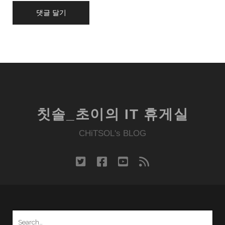
칫솔_초이의 IT 휴게실
CHiTSOL's BLOG
twitter
facebook
youtube
rss
Search