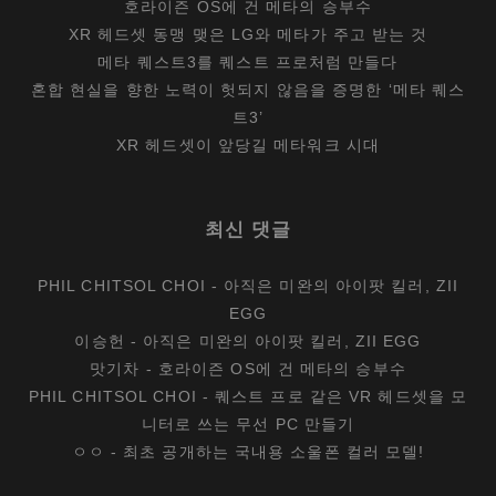
호라이즌 OS에 건 메타의 승부수
XR 헤드셋 동맹 맺은 LG와 메타가 주고 받는 것
메타 퀘스트3를 퀘스트 프로처럼 만들다
혼합 현실을 향한 노력이 헛되지 않음을 증명한 ‘메타 퀘스
트3’
XR 헤드셋이 앞당길 메타워크 시대
최신 댓글
PHIL CHITSOL CHOI
-
아직은 미완의 아이팟 킬러, ZII
EGG
이승헌
-
아직은 미완의 아이팟 킬러, ZII EGG
맛기차
-
호라이즌 OS에 건 메타의 승부수
PHIL CHITSOL CHOI
-
퀘스트 프로 같은 VR 헤드셋을 모
니터로 쓰는 무선 PC 만들기
ㅇㅇ
-
최초 공개하는 국내용 소울폰 컬러 모델!