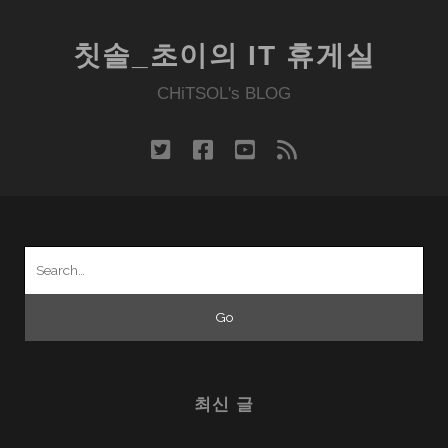
칫솔_초이의 IT 휴게실
CHiTSOL's BLOG
twitter
facebook
youtube
rss
Search
for:
최신 글